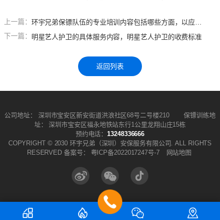
上一篇：
环宇兄弟保镖队伍的专业培训内容包括哪些方面，以应对各种安全威胁和紧急情况？
下一篇：
明星艺人护卫的具体服务内容，明星艺人护卫的收费标准
返回列表
公司地址： 深圳市宝安区新安街道洪浪社区68号二号楼210 保镖训练地
址： 深圳市宝安区福永地铁站东行1公里龙翔山庄15栋
预约电话：
13248336666
COPYRIGHT © 2030 环宇兄弟（深圳）安保服务有限公司. ALL RIGHTS
RESERVED 备案号：
粤ICP备2022017247号-7
网站地图