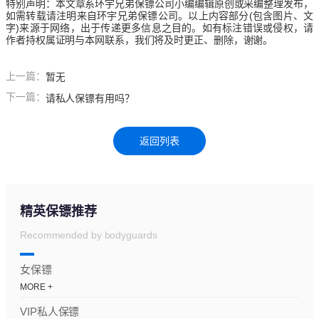
特别声明：本文章系环宇兄弟
保镖公司
小编编辑原创或采编整理发布，
如需转载请注明来自
环宇兄弟保镖
公司
。以上内容部分(包含图片、文
字)来源于网络，出于传递更多信息之目的。如有标注错误或侵权，请
作者持权属证明与本网联系，我们将及时更正、删除，谢谢。
上一篇：
暂无
下一篇：
请私人保镖有用吗？
返回列表
精英保镖推荐
Recommended by bodyguards
女保镖
MORE +
VIP私人保镖